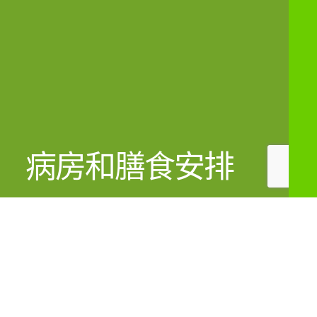
病房和膳食安排
本院提供多样化的病房种类，配合个性化的医
疗服务，竭尽所能满足您的需求 。
营养是一切康复的基础。我们的医生将会为患
者提出有助于其康复的食疗。